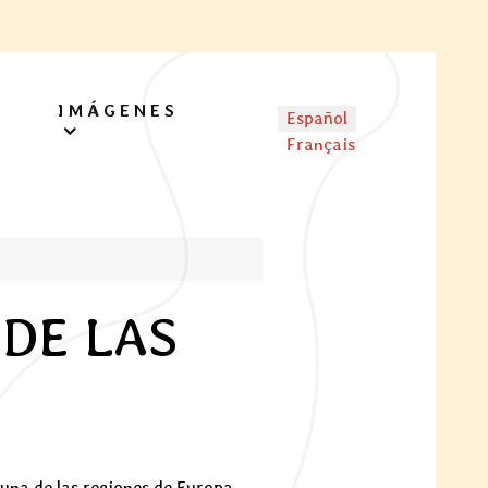
IMÁGENES
Seleccione su idioma
Español
Français
 DE LAS
 una de las regiones de Europa