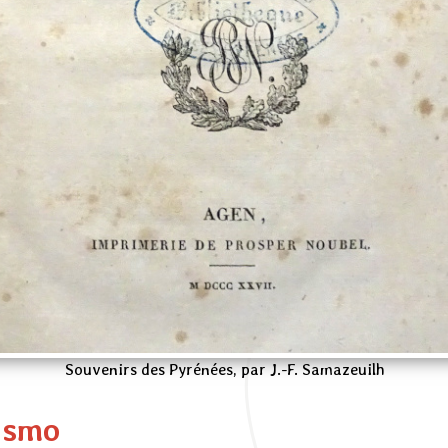
Souvenirs des Pyrénées, par J.-F. Samazeuilh
ismo