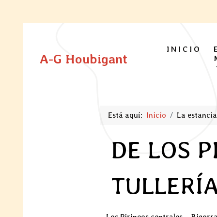
INICIO
A-G Houbigant
Está aquí:
Inicio
La estancia
DE LOS P
TULLERÍ
Los Pirineos centrales – Bigorr