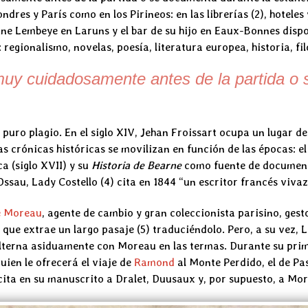
ndres y París como en los Pirineos: en las librerías (2), hoteles
anne Lembeye en Laruns y el bar de su hijo en Eaux-Bonnes disp
egionalismo, novelas, poesía, literatura europea, historia, filo
 muy cuidadosamente antes de la partida o
puro plagio. En el siglo XIV, Jehan Froissart ocupa un lugar de
s crónicas históricas se movilizan en función de las épocas: e
ca (siglo XVII) y su
Historia de Bearne
como fuente de document
 Ossau, Lady Costello (4) cita en 1844 “un escritor francés viva
e Moreau
, agente de cambio y gran coleccionista parisino, ges
 que extrae un largo pasaje (5) traduciéndolo. Pero, a su vez, L
lterna asiduamente con Moreau en las termas. Durante su prim
uien le ofrecerá el viaje de
Ramond
al Monte Perdido, el de P
cita en su manuscrito a Dralet, Duusaux y, por supuesto, a More