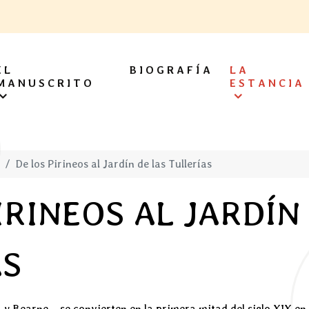
EL
BIOGRAFÍA
LA
MANUSCRITO
ESTANCIA
De los Pirineos al Jardín de las Tullerías
IRINEOS AL JARDÍN
AS
a y Bearne – se convierten en la primera mitad del siglo XIX en