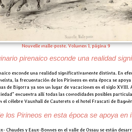
Nouvelle malle-poste. Volumen 1, página 9
nario pirenaico esconde una realidad signif
naico esconde una realidad significativamente distinta. En efe
eísta, la frecuentación de los Pirineos en esta época se apoya 
as de Bigorra ya son un lugar de vacaciones en el siglo XVIII.
ociedad” encuentra allí todas las comodidades posibles particu
en el célebre Vauxhall de Cauterets o el hotel Frascati de Bagnèr
 de los Pirineos en esta época se apoya en i
x- Chaudes y Eaux-Bonnes en el valle de Ossau se están desarr