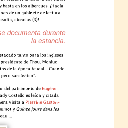
 y hasta en los albergues. ¡Hacia
onen de un gabinete de lectura
sofía, ciencias (3)!
 se documenta durante
la estancia.
stacado tanto para los ingleses
l presidente de Thou, Monluc
os de la época feudal… Cuando
z pero sarcástico”.
tor del patrimonio de
Eugène
ady Costello es leída y citada
era visita a
Pierrine Gaston-
asumot y
Quinze jours dans les
au ...