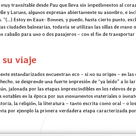
uy transitable desde Pau que lleva sin impedimentos al corazón
lle y Laruns, algunos expresan abiertamente su asombro, e incl
as. “(…) Estoy en Eaux- Bonnes, y puedo, hasta cierto punto, ex
las ciudades balnearias, todavía se utilizan las sillas de mano 
n caballo para uno o dos pasajeros – con el fin de transportar 
 su viaje
te estandarizados encuentran eco – si no su origen – en las o
echo, se desprende una fuerte impresión de “ya leído” a lo lar
, jalonada por las etapas imprescindibles en los relevos de p
 notables en la época por sus monumentos materiales o inmate
storia, la religión, la literatura – tanto escrita como oral – o l
nta por ejemplo la primera verdadera etapa caracterizada por