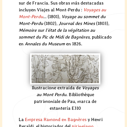
sur de Francia. Sus obras más destacadas
incluyen Viajes al Mont-Perdu :
Voyages au
Mont-Perdu
... (1801),
Voyage au sommet du
Mont-Perdu
(1802),
Journal des Mines
(1803),
Mémoire sur l'état de la végétation au
sommet du Pic de Midi de Bagnères
, publicado
en
Annales du Museum
en 1826.
Ilustracione extraída de
Voyages
au Mont Perdu
. Bibliothèque
patrimoniale de Pau, marca de
estantería E310
La
Empresa Ramond en Bagnères
y Henri
Beraldi, el historiador del
pirineísmo
,